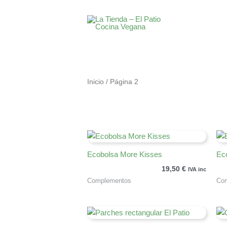
Ir
al
contenido
Inicio
/ Página 2
Ecobolsa More Kisses
Ec
19,50
€
IVA inc
Complementos
Co