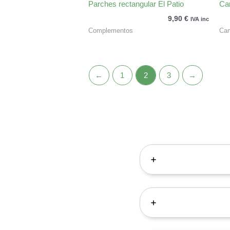
Parches rectangular El Patio
Ca
9,90
€
IVA inc
Complementos
Cam
←
1
2
3
→