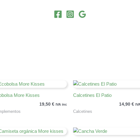
obolsa More Kisses
Calcetines El Patio
19,50
€
14,90
€
IVA inc
IV
mplementos
Calcetines