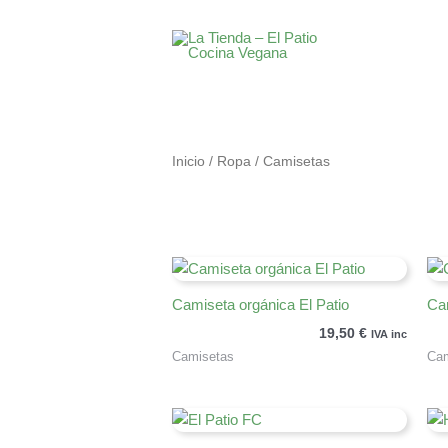
Ir
al
contenido
Inicio
/
Ropa
/ Camisetas
Camiseta orgánica El Patio
Ca
19,50
€
IVA inc
Camisetas
Cam