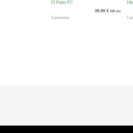
El Patio FC
Hi
39,90
€
IVA inc
Camisetas
Cam