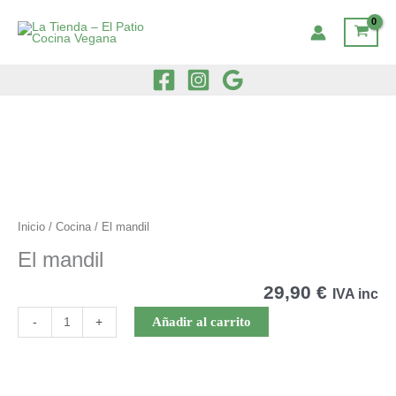
Ir
al
contenido
Inicio
/
Cocina
/ El mandil
El mandil
29,90
€
IVA inc
El
Añadir al carrito
-
+
mandil
cantidad